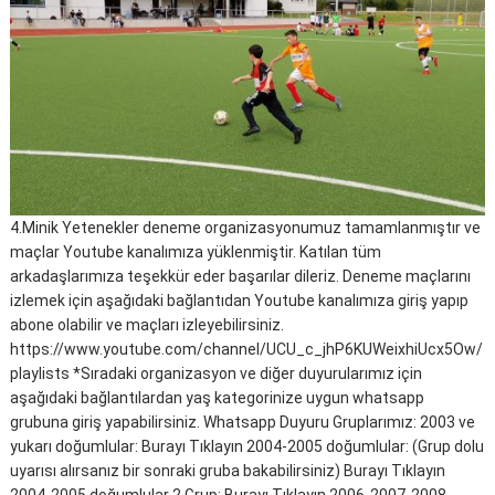
4.Minik Yetenekler deneme organizasyonumuz tamamlanmıştır ve
maçlar Youtube kanalımıza yüklenmiştir. Katılan tüm
arkadaşlarımıza teşekkür eder başarılar dileriz. Deneme maçlarını
izlemek için aşağıdaki bağlantıdan Youtube kanalımıza giriş yapıp
abone olabilir ve maçları izleyebilirsiniz.
https://www.youtube.com/channel/UCU_c_jhP6KUWeixhiUcx5Ow/
playlists *Sıradaki organizasyon ve diğer duyurularımız için
aşağıdaki bağlantılardan yaş kategorinize uygun whatsapp
grubuna giriş yapabilirsiniz. Whatsapp Duyuru Gruplarımız: 2003 ve
yukarı doğumlular: Burayı Tıklayın 2004-2005 doğumlular: (Grup dolu
uyarısı alırsanız bir sonraki gruba bakabilirsiniz) Burayı Tıklayın
2004-2005 doğumlular 2.Grup: Burayı Tıklayın 2006-2007-2008