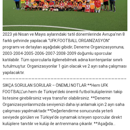
2023 yılı Nisan ve Mayıs aylarındaki tatil dönemlerinde Avrupa’nın 8
farklı şehrinde yapılacak “UFK FOOTBALL ORGANİZASYON”
programı ve detayları aşağıdaki gibidir; Deneme Organizasyonuna;
2003-2004-2005-2006-2007-2008-2009 doğumlu sporcular
katılabilir. Tüm sporcularla ilgilenebilmek adına kontenjanlar sınırlı
tutulmuştur. Organizasyonlar 1 gün olacak ve 2 ayrı saha çalışması
yapılacaktır.
——————————————————————————————————————–
SIKÇA SORULAN SORULAR – ÖNEMLİ NOTLAR **Hem UFK
FOOTBALL‘un hem de Türkiye’deki önemli futbol kulüplerinin takip
listesine girebilirsiniz veya transfer olabilirsiniz. **Deneme
Organizasyonlarımızda seviyenizi daha iyi anlamak için 2 ayrı saha
çalışması yapılmaktadır.**Değerlendirme sonucunda yeterli
seviyede görülen ve Türkiye’de oynamak isteyen sporcular direkt
kulüplere tanıtılır ve kulüp ile antrenmana çıkarılır. **Aşağıda…