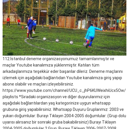
112.İstanbul deneme organizasyonumuz tamamlanmıştır ve
maçlar Youtube kanalımıza yüklenmiştir. Katılan tüm
arkadaşlarımıza teşekkür eder başarılar dileriz. Deneme maçlarını
izlemek için aşağıdaki bağlantıdan Youtube kanalımıza giriş yapıp
abone olabilir ve maçları izleyebilirsiniz.
https://www.youtube.com/channel/UCU_c_jhP6KUWeixhiUcx5Ow/
playlists *Sıradaki organizasyon ve diğer duyurularımız için
aşağıdaki bağlantılardan yaş kategorinize uygun whatsapp
grubuna giriş yapabilirsiniz. Whatsapp Duyuru Gruplarımız: 2003 ve
yukarı doğumlular: Burayı Tıklayın 2004-2005 doğumlular: (Grup dolu
uyarısı alırsanız bir sonraki gruba bakabilirsiniz) Burayı Tıklayın
2004-2005 doğumlular 2.Grup: Burayı Tıklayın 2006-2007-2008