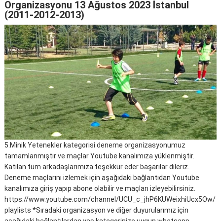
Organizasyonu 13 Ağustos 2023 İstanbul
(2011-2012-2013)
5.Minik Yetenekler kategorisi deneme organizasyonumuz
tamamlanmıştır ve maçlar Youtube kanalımıza yüklenmiştir.
Katılan tüm arkadaşlarımıza teşekkür eder başarılar dileriz.
Deneme maçlarını izlemek için aşağıdaki bağlantıdan Youtube
kanalımıza giriş yapıp abone olabilir ve maçları izleyebilirsiniz.
https://www.youtube.com/channel/UCU_c_jhP6KUWeixhiUcx5Ow/
playlists *Sıradaki organizasyon ve diğer duyurularımız için
aşağıdaki bağlantılardan yaş kategorinize uygun whatsapp