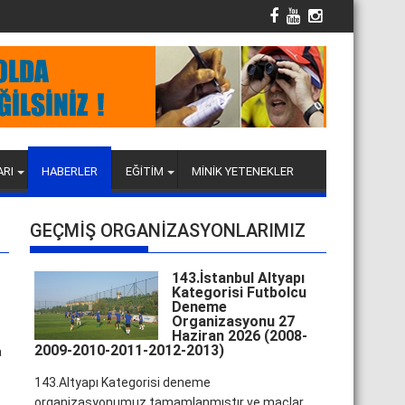
ARI
HABERLER
EĞİTİM
MİNİK YETENEKLER
GEÇMİŞ ORGANİZASYONLARIMIZ
143.İstanbul Altyapı
Kategorisi Futbolcu
Deneme
Organizasyonu 27
Haziran 2026 (2008-
2009-2010-2011-2012-2013)
a
143.Altyapı Kategorisi deneme
organizasyonumuz tamamlanmıştır ve maçlar