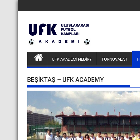
Skip
to
content
UFK AKADEMİ NEDİR?
TURNUVALAR
H
FUTBOLCU DENEME KAMPLARI
BEŞIKTAŞ – UFK ACADEMY