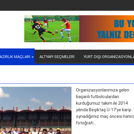
AZIRLIK MAÇLARI
ALTYAPI SEÇMELERİ
YURT DIŞI ORGANİZASYONL
Organizasyonlarımıza gelen
başarılı futbolculardan
kurduğumuz takım ile 2014
yılında Beşiktaş U-17’ye karşı
oynadığımız maç öncesi hatır
fotoğrafı…