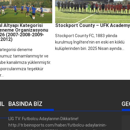
l Altyapı Kategorisi
Stockport County – UFK Academy
Deneme Organizasyonu
26 (2007-2008-2009-
Stockport County FC, 1883 yılında
-2012)
kurulmuş İngiltere’nin en eski en köklü
kulüplerinden biri. 2025 Nisan ayında...
Kategorisi deneme
numuz tamamlanmıştır ve
be kanalımıza yüklenmiştir.
sporcularımıza teşekkür
...
IL
BASINDA BİZ
GE
LİG TV: Futbolcu Adaylarının Dikkatine!
http://tr.beinsports.com/haber/futbolcu-adaylarinin-