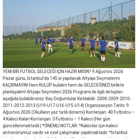
YENİ BİR FUTBOL GELECEĞİ İÇİN HAZIR MISIN? 9 Ağustos 2026
Pazar günü, İstanbul‘da 145.si yapılacak Altyapı Seçmelerini
KAÇIRMAYIN! Hem KULÜP bulalım hem de GELECEĞİNİZİ birlikte
planlayalım! Altyapı Seçmeleri 2026 Programı ile ilgili detayları
aşağıda bulabilirsiniz: Kaç Doğumlular Katılabilir: 2008-2009-2010-
2011-2012-2013 (U19-U17-U16-U15-U14) Organizasyon Tarihi: 9
Ağustos 2026 (Okulların yaz tatili dönemi) Kontenjan: 40 Futbolcu –
4 Kaleci Kalan Kontenjan: 3 Futbolcu – 1 Kaleci (Her gün
güncellenmektedir) *ÖNEMLİ NOTLAR: *Kaleciler için kaleci
antrenörümüz vardır ve özel çalışmalar yapılmaktadır. *İstanbul