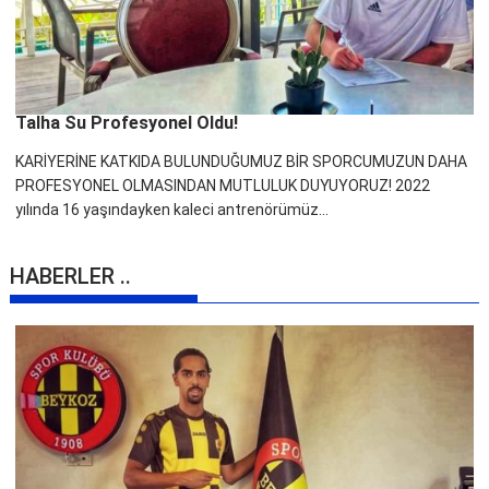
Talha Su Profesyonel Oldu!
KARİYERİNE KATKIDA BULUNDUĞUMUZ BİR SPORCUMUZUN DAHA
PROFESYONEL OLMASINDAN MUTLULUK DUYUYORUZ! 2022
yılında 16 yaşındayken kaleci antrenörümüz...
HABERLER ..