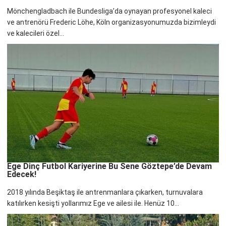
Mönchengladbach ile Bundesliga’da oynayan profesyonel kaleci
ve antrenörü Frederic Löhe, Köln organizasyonumuzda bizimleydi
ve kalecileri özel...
Ege Dinç Futbol Kariyerine Bu Sene Göztepe’de Devam
Edecek!
2018 yılında Beşiktaş ile antrenmanlara çıkarken, turnuvalara
katılırken kesişti yollarımız Ege ve ailesi ile. Henüz 10...