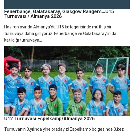
Fenerbahçe, Galatasaray, Glasgow Rangers…U15
Turnuvası / Almanya 2026
Haziran ayında Almanya’da U15 kategorisinde müthiş bir
turnuvaya daha gidiyoruz. Fenerbahçe ve Galatasaray’ın da
katıldığı turnuvaya...
U12 Turnuvası Espelkamp/Almanya 2026
Turnuvanın 3.yılında yine oradayız! Espelkamp bölgesinde 3.kez