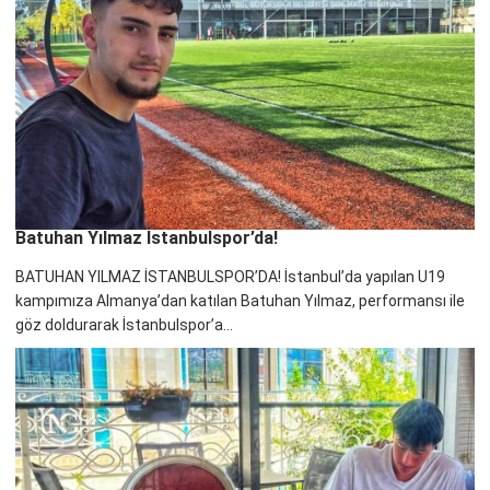
Batuhan Yılmaz İstanbulspor’da!
BATUHAN YILMAZ İSTANBULSPOR’DA! İstanbul’da yapılan U19
kampımıza Almanya’dan katılan Batuhan Yılmaz, performansı ile
göz doldurarak İstanbulspor’a...