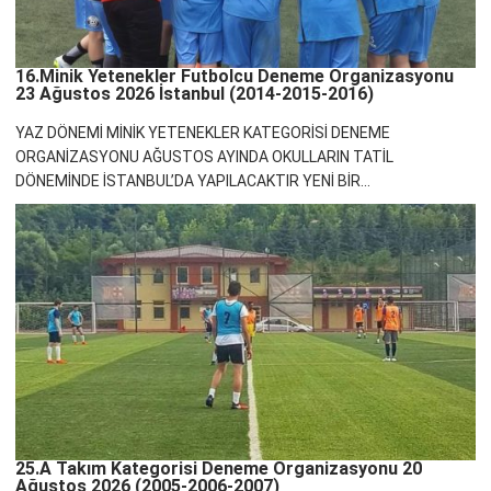
16.Minik Yetenekler Futbolcu Deneme Organizasyonu
23 Ağustos 2026 İstanbul (2014-2015-2016)
YAZ DÖNEMİ MİNİK YETENEKLER KATEGORİSİ DENEME
ORGANİZASYONU AĞUSTOS AYINDA OKULLARIN TATİL
DÖNEMİNDE İSTANBUL’DA YAPILACAKTIR YENİ BİR...
25.A Takım Kategorisi Deneme Organizasyonu 20
Ağustos 2026 (2005-2006-2007)