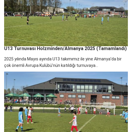
U13 Turnuvası Holzminden/Almanya 2025 (Tamamlandı)
2025 yılında Mayıs ayında U13 takımımız ile yine Almanya’da bir
çok önemli Avrupa Kulübü’nün katıldığı turnuvaya...