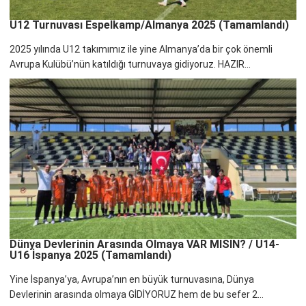
U12 Turnuvası Espelkamp/Almanya 2025 (Tamamlandı)
2025 yılında U12 takımımız ile yine Almanya’da bir çok önemli
Avrupa Kulübü’nün katıldığı turnuvaya gidiyoruz. HAZIR...
Dünya Devlerinin Arasında Olmaya VAR MISIN? / U14-
U16 İspanya 2025 (Tamamlandı)
Yine İspanya’ya, Avrupa’nın en büyük turnuvasına, Dünya
Devlerinin arasında olmaya GİDİYORUZ hem de bu sefer 2...