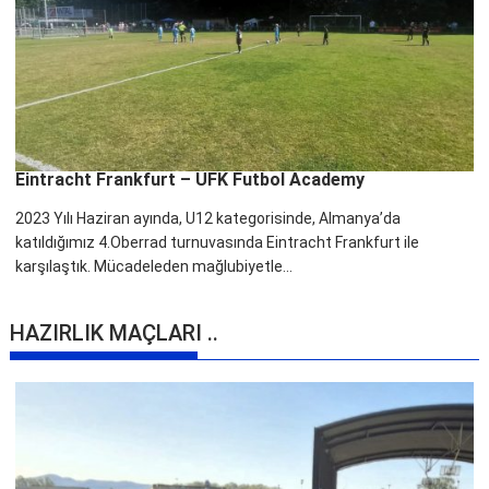
Eintracht Frankfurt – UFK Futbol Academy
2023 Yılı Haziran ayında, U12 kategorisinde, Almanya’da
katıldığımız 4.Oberrad turnuvasında Eintracht Frankfurt ile
karşılaştık. Mücadeleden mağlubiyetle...
HAZIRLIK MAÇLARI ..