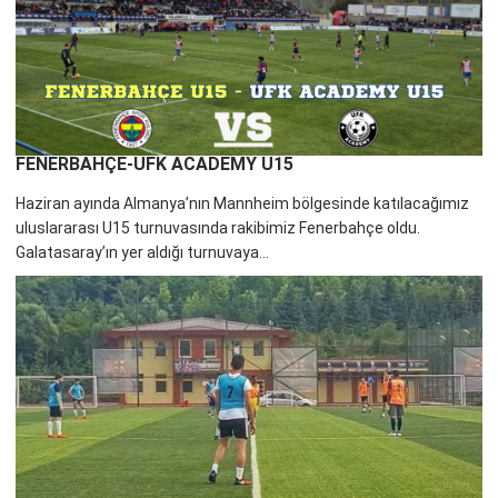
FENERBAHÇE-UFK ACADEMY U15
Haziran ayında Almanya’nın Mannheim bölgesinde katılacağımız
uluslararası U15 turnuvasında rakibimiz Fenerbahçe oldu.
Galatasaray’ın yer aldığı turnuvaya...