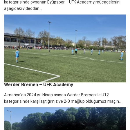
kategorisinde oynanan Eyüpspor – UFK Academy mücadelesini
aşağıdaki videodan...
Werder Bremen – UFK Academy
Almanya’da 2024 yılı Nisan ayında Werder Bremen ile U12
kategorisinde karşılaştığımız ve 2-0 mağlup olduğumuz maçın...