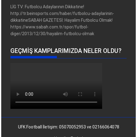
LİG TV: Futbolcu Adaylarının Dikkatine!
http://tr.beinsports.com/haber/futbolcu-adaylarinin-
dikkatineSABAH GAZETESİ: Hayalim Futbolcu Olmak!
https://www.sabah.com.tr/spor/futbol-
diger/2013/12/30/hayalim-futbolcu-olmak
GEÇMIŞ KAMPLARIMIZDA NELER OLDU?
UFK Football İletişim: 05070052953 ve 02166064078