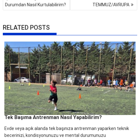
Durumdan Nasıl Kurtulabilirim?
TEMMUZ/AVRUPA
RELATED POSTS
Tek Başıma Antrenman Nasıl Yapabilirim?
Evde veya açık alanda tek başınıza antrenman yaparken teknik
becerinizi, kondisyonunuzu ve mental durumunuzu