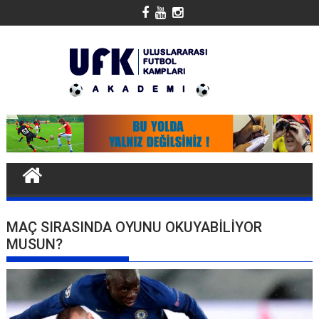
Skip
to
content
MAÇ SIRASINDA OYUNU OKUYABILIYOR
MUSUN?