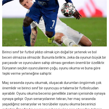
Birinci sınıf bir futbol yıldızı olmak için doğal bir yetenek ve bol
beceri olmazsa olmazdır. Bununla birlikte, zeka da oyunun büyük bir
parçasıdır ve oyuncuların sahip olması gereken önemli bir özelliktir.
Dünyanın seçkin oyuncularının çoğu, oyunu okuma ve buna göre
tepki verme yeteneğine sahiptir.
Maç sırasında oyunu okumak, oluşacak durumları öngörmek çok
önemlidir ve birinci sınıf bir oyuncuyu ortalama bir futbolcudan
ayırabilir. Oyunu okuma becerisi genellikle zaman içerisinde oynaya
oynaya gelişir. Oyun senaryolarının tekrarı, her maç sırasında
yaşadığınız senaryolar ve tecrübeler oyunu okuma becerinizi