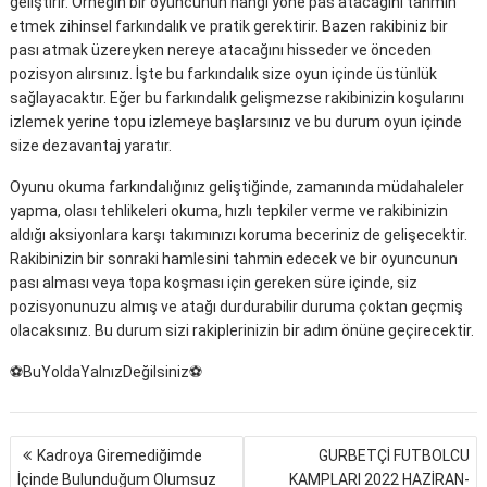
geliştirir. Örneğin bir oyuncunun hangi yöne pas atacağını tahmin
etmek zihinsel farkındalık ve pratik gerektirir. Bazen rakibiniz bir
pası atmak üzereyken nereye atacağını hisseder ve önceden
pozisyon alırsınız. İşte bu farkındalık size oyun içinde üstünlük
sağlayacaktır. Eğer bu farkındalık gelişmezse rakibinizin koşularını
izlemek yerine topu izlemeye başlarsınız ve bu durum oyun içinde
size dezavantaj yaratır.
Oyunu okuma farkındalığınız geliştiğinde, zamanında müdahaleler
yapma, olası tehlikeleri okuma, hızlı tepkiler verme ve rakibinizin
aldığı aksiyonlara karşı takımınızı koruma beceriniz de gelişecektir.
Rakibinizin bir sonraki hamlesini tahmin edecek ve bir oyuncunun
pası alması veya topa koşması için gereken süre içinde, siz
pozisyonunuzu almış ve atağı durdurabilir duruma çoktan geçmiş
olacaksınız. Bu durum sizi rakiplerinizin bir adım önüne geçirecektir.
⚽BuYoldaYalnızDeğilsiniz⚽
Yazı
Kadroya Giremediğimde
GURBETÇİ FUTBOLCU
gezinmesi
İçinde Bulunduğum Olumsuz
KAMPLARI 2022 HAZİRAN-