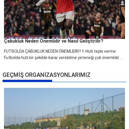
Çabukluk Neden Önemlidir ve Nasıl Geliştirilir?
FUTBOLDA ÇABUKLUK NEDEN ÖNEMLİDİR? 1-Hızlı tepki verme:
Futbolda hızlı bir şekilde karar verebilme yeteneği çok önemlidir....
GEÇMİŞ ORGANİZASYONLARIMIZ