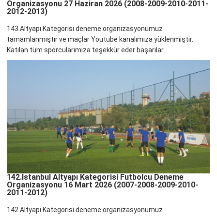
Organizasyonu 27 Haziran 2026 (2008-2009-2010-2011-
2012-2013)
143.Altyapı Kategorisi deneme organizasyonumuz
tamamlanmıştır ve maçlar Youtube kanalımıza yüklenmiştir.
Katılan tüm sporcularımıza teşekkür eder başarılar...
142.İstanbul Altyapı Kategorisi Futbolcu Deneme
Organizasyonu 16 Mart 2026 (2007-2008-2009-2010-
2011-2012)
142.Altyapı Kategorisi deneme organizasyonumuz