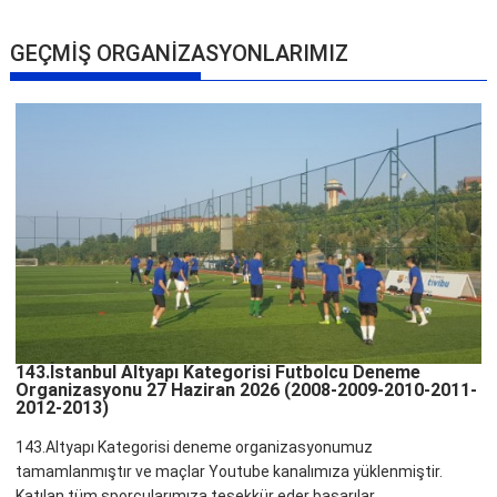
GEÇMİŞ ORGANİZASYONLARIMIZ
143.İstanbul Altyapı Kategorisi Futbolcu Deneme
Organizasyonu 27 Haziran 2026 (2008-2009-2010-2011-
2012-2013)
143.Altyapı Kategorisi deneme organizasyonumuz
tamamlanmıştır ve maçlar Youtube kanalımıza yüklenmiştir.
Katılan tüm sporcularımıza teşekkür eder başarılar...