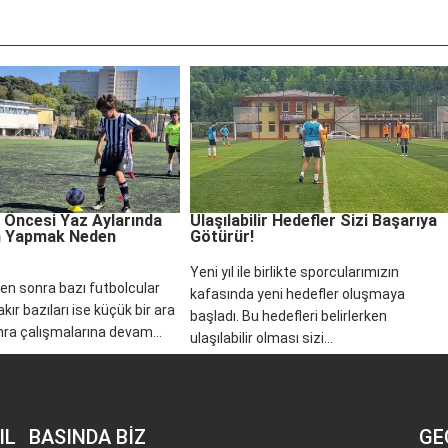
 Öncesi Yaz Aylarında
Ulaşılabilir Hedefler Sizi Başarıya
 Yapmak Neden
Götürür!
Yeni yıl ile birlikte sporcularımızın
ten sonra bazı futbolcular
kafasında yeni hedefler oluşmaya
kır bazıları ise küçük bir ara
başladı. Bu hedefleri belirlerken
nra çalışmalarına devam...
ulaşılabilir olması sizi...
IL
BASINDA BİZ
GE