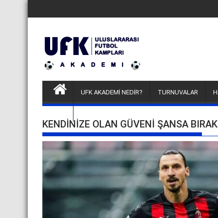
Skip
to
content
UFK AKADEMİ NEDİR?
TURNUVALAR
H
FUTBOLCU DENEME KAMPLARI
KENDINIZE OLAN GÜVENI ŞANSA BIRA