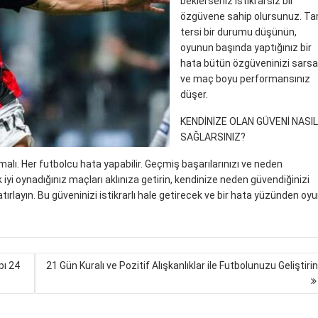
beklerseniz istikrarsız bir
özgüvene sahip olursunuz. T
tersi bir durumu düşünün,
oyunun başında yaptığınız bir
hata bütün özgüveninizi sarsa
ve maç boyu performansınız
düşer.
KENDİNİZE OLAN GÜVENİ NASIL
SAĞLARSINIZ?
malı. Her futbolcu hata yapabilir. Geçmiş başarılarınızı ve neden
iyi oynadığınız maçları aklınıza getirin, kendinize neden güvendiğinizi
layın. Bu güveninizi istikrarlı hale getirecek ve bir hata yüzünden oy
pı 24
21 Gün Kuralı ve Pozitif Alışkanlıklar ile Futbolunuzu Geliştirin