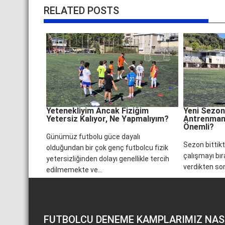
RELATED POSTS
Yetenekliyim Ancak Fiziğim
Yeni Sezon
Yetersiz Kalıyor, Ne Yapmalıyım?
Antrenman
Önemli?
Günümüz futbolu güce dayalı
Sezon bittik
olduğundan bir çok genç futbolcu fizik
çalışmayı bıra
yetersizliğinden dolayı genellikle tercih
verdikten so
edilmemekte ve...
FUTBOLCU DENEME KAMPLARIMIZ NAS