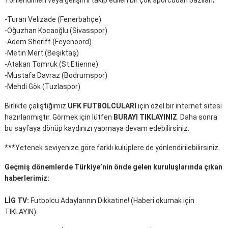
Yönlendirilen veya gelişimi takip edilen bir çok sporcudan bazıları;
-Turan Velizade (Fenerbahçe)
-Oğuzhan Kocaoğlu (Sivasspor)
-Adem Sheriff (Feyenoord)
-Metin Mert (Beşiktaş)
-Atakan Tomruk (St.Etienne)
-Mustafa Davraz (Bodrumspor)
-Mehdi Gök (Tuzlaspor)
Birlikte çalıştığımız
UFK FUTBOLCULARI
için özel bir internet sitesi
hazırlanmıştır. Görmek için lütfen
BURAYI TIKLAYINIZ
. Daha sonra
bu sayfaya dönüp kaydınızı yapmaya devam edebilirsiniz.
***Yetenek seviyenize göre farklı kulüplere de yönlendirilebilirsiniz.
Geçmiş dönemlerde Türkiye’nin önde gelen kuruluşlarında çıkan
haberlerimiz:
LİG TV:
Futbolcu Adaylarının Dikkatine! (
Haberi okumak için
TIKLAYIN
)