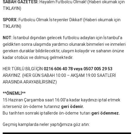
SABAH GAZETESİ:
Hayalim Futbolcu Olmak! (
Haberi okumak için
TIKLAYIN
)
SPORX:
Futbolcu Olmak İsteyenler Dikkat! (
Haberi okumak için
TIKLAYIN
)
NOT:
İstanbul dışından gelecek futbolcu adayları için İstanbul’a
geldikten sonra ulaşımda yardımcı olunarak binmeleri ve inmeleri
gereken duraklar bildirilecektir, ulaşım kolaydır ve sahanın önüne
kadar otobüs ve dolmuş gelmektedir.
HER TÜRLÜ BİLGİ İÇİN
0216 606 40 78 veya 0507 005 29 53
ARAYINIZ. (HER GÜN SABAH 10:00 – AKŞAM 19:00 SAATLERİ
ARASINDA ARAYABİLİRSİNİZ)
**ÖNEMLİ**
15 Haziran Çarşamba saat 16:00’a kadar kaydınızı iptal etmek
isterseniz ön-ödeme tutarınız
geri ödenir.
Bu tarihten sonraki iptallerde ön-ödeme tutarı
geri ödenmez.
Geçmiş kamplarda neler yaptığımıza göz atın: