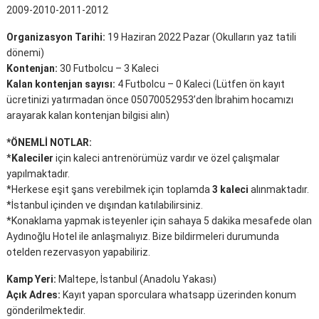
2009-2010-2011-2012
Organizasyon Tarihi:
19 Haziran 2022 Pazar (Okulların yaz tatili
dönemi)
Kontenjan:
30 Futbolcu – 3 Kaleci
Kalan kontenjan sayısı:
4 Futbolcu – 0 Kaleci (Lütfen ön kayıt
ücretinizi yatırmadan önce 05070052953’den İbrahim hocamızı
arayarak kalan kontenjan bilgisi alın)
*ÖNEMLİ NOTLAR:
*
Kaleciler
için kaleci antrenörümüz vardır ve özel çalışmalar
yapılmaktadır.
*Herkese eşit şans verebilmek için toplamda
3 kaleci
alınmaktadır.
*İstanbul içinden ve dışından katılabilirsiniz.
*Konaklama yapmak isteyenler için sahaya 5 dakika mesafede olan
Aydınoğlu Hotel ile anlaşmalıyız. Bize bildirmeleri durumunda
otelden rezervasyon yapabiliriz.
Kamp Yeri:
Maltepe, İstanbul (Anadolu Yakası)
Açık Adres:
Kayıt yapan sporculara whatsapp üzerinden konum
gönderilmektedir.