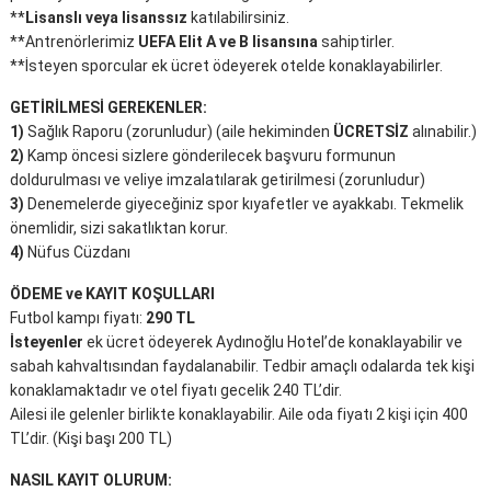
**
Lisanslı veya lisanssız
katılabilirsiniz.
**Antrenörlerimiz
UEFA Elit A ve B lisansına
sahiptirler.
**İsteyen sporcular ek ücret ödeyerek otelde konaklayabilirler.
GETİRİLMESİ GEREKENLER:
1)
Sağlık Raporu (zorunludur) (aile hekiminden
ÜCRETSİZ
alınabilir.)
2)
Kamp öncesi sizlere gönderilecek başvuru formunun
doldurulması ve veliye imzalatılarak getirilmesi (zorunludur)
3)
Denemelerde giyeceğiniz spor kıyafetler ve ayakkabı. Tekmelik
önemlidir, sizi sakatlıktan korur.
4)
Nüfus Cüzdanı
ÖDEME ve KAYIT KOŞULLARI
Futbol kampı fiyatı:
290 TL
İsteyenler
ek ücret ödeyerek Aydınoğlu Hotel’de konaklayabilir ve
sabah kahvaltısından faydalanabilir. Tedbir amaçlı odalarda tek kişi
konaklamaktadır ve otel fiyatı gecelik 240 TL’dir.
Ailesi ile gelenler birlikte konaklayabilir. Aile oda fiyatı 2 kişi için 400
TL’dir. (Kişi başı 200 TL)
NASIL KAYIT OLURUM: