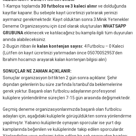
1-Kampa toplamda
30 futbolcu ve 3 kaleci alınır
ve dolduğunda
kayıtlar kapanır. Bu sebeple kayıt ücretinizi yatırarak yerinizi
ayırmanız gerekmektedir. Kayıt olduktan sonra 3.Minik Yetenekler
Deneme Organizasyonu için özel olarak oluşturulan
WHATSAPP
GRUBUNA
eklenecek ve katılacağınız bu kampla ilgili tüm duyuruları
anında alabileceksiniz.
2-Bugün itibarı ile
kalan kontenjan sayısı:
4 Futbolcu – 0 Kaleci
(Lütfen ön kayıt ücretinizi yatırmadan önce 05070052953’den
İbrahim hocamızı arayarak kalan kontenjan bilgisi alın)
SONUÇLAR NE ZAMAN AÇIKLANIR:
Sonuçlar organizasyon bittikten 2 gün sonra açıklanır. Şehir
dışından gelenlerin bu süre zarfında İstanbul’da beklemelerine
gerek yoktur. Başarılı olan futbolcu adaylarının profesyonel
kulüplere yönlendirilme süreçleri 7-15 gün arasında değişmektedir.
Geçmiş deneme organizasyonlarımızda başarılı olan futbolcu
adayları için, aşağıdaki kulüplerle görüşüldükten sonra yönlendirme
yapılmıştır. Yabancı kulüplerde oynayan sporcular ise yurt dışı
kamplarında beğenilen ve kulüplerinde takip edilen sporculardır.