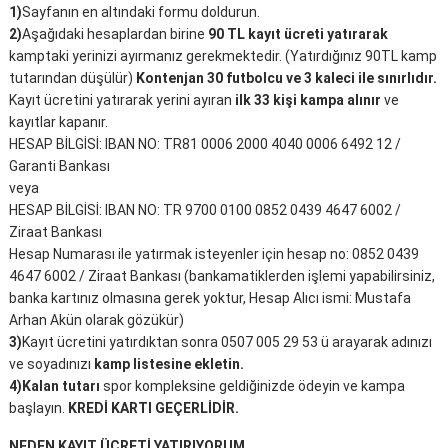
1)
Sayfanın en altındaki formu doldurun.
2)
Aşağıdaki hesaplardan birine
90 TL kayıt ücreti yatırarak
kamptaki yerinizi ayırmanız gerekmektedir. (Yatırdığınız 90TL kamp
tutarından düşülür)
Kontenjan 30 futbolcu ve 3 kaleci ile sınırlıdır.
Kayıt ücretini yatırarak yerini ayıran
ilk 33 kişi kampa alınır
ve
kayıtlar kapanır.
HESAP BİLGİSİ: IBAN NO: TR81 0006 2000 4040 0006 6492 12 /
Garanti Bankası
veya
HESAP BİLGİSİ: IBAN NO: TR 9700 0100 0852 0439 4647 6002 /
Ziraat Bankası
Hesap Numarası ile yatırmak isteyenler için hesap no: 0852 0439
4647 6002 / Ziraat Bankası (bankamatiklerden işlemi yapabilirsiniz,
banka kartınız olmasına gerek yoktur, Hesap Alıcı ismi: Mustafa
Arhan Akün olarak gözükür)
3)
Kayıt ücretini yatırdıktan sonra 0507 005 29 53 ü arayarak adınızı
ve soyadınızı
kamp listesine ekletin.
4)
Kalan tutarı
spor kompleksine geldiğinizde ödeyin ve kampa
başlayın.
KREDİ KARTI GEÇERLİDİR.
NEDEN KAYIT ÜCRETİ YATIRIYORUM