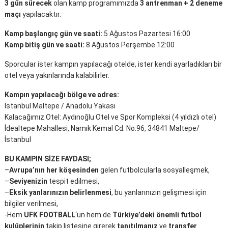
3 gün sürecek
olan kamp programımızda
3 antrenman + 2 deneme
maçı
yapılacaktır.
Kamp başlangıç gün ve saati:
5 Ağustos Pazartesi 16:00
Kamp bitiş gün ve saati:
8 Ağustos Perşembe 12:00
Sporcular ister kampın yapılacağı otelde, ister kendi ayarladıkları bir
otel veya yakınlarında kalabilirler.
Kampın yapılacağı bölge ve adres:
İstanbul Maltepe / Anadolu Yakası
Kalacağımız Otel: Aydınoğlu Otel ve Spor Kompleksi (4 yıldızlı otel)
İdealtepe Mahallesi, Namık Kemal Cd. No:96, 34841 Maltepe/
İstanbul
BU KAMPIN SİZE FAYDASI;
–
Avrupa’nın her köşesinden
gelen futbolcularla sosyalleşmek,
–
Seviyenizin
tespit edilmesi,
–
Eksik yanlarınızın belirlenmesi
, bu yanlarınızın gelişmesi için
bilgiler verilmesi,
-Hem
UFK FOOTBALL
‘un hem de
Türkiye’deki önemli futbol
kulüplerinin
takip listesine girerek
tanıtılmanız
ve
transfer