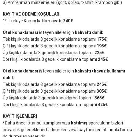
3) Antrenman malzemeleri (şort, çorap, t-shirt, krampon gibi)
KAYIT VE ÖDEME KOŞULLARI
19.Türkiye Kampı katılım fiyatı:
240€
Otel konaklaması
isteyen aileler için
kahvaltı dahil
;
Tek kişilik odalarda 3 gecelik konaklama toplamı
175€
Çift kişilik odalarda 3 gecelik konaklama toplamı
195€
Üç kişilik odalarda 3 gecelik konaklama toplamı
225€
Dört kişilik odalarda 3 gecelik konaklama toplamı
245€
Otel konaklaması
isteyen aileler için
kahvaltı+havuz kullanımı
dahil
;
Tek kişilik odalarda 3 gecelik konaklama toplamı
245€
Çift kişilik odalarda 3 gecelik konaklama toplamı
305€
Üç kişilik odalarda 3 gecelik konaklama toplamı
365€
Dört kişilik odalarda 3 gecelik konaklama toplamı
425€
KAYIT İŞLEMLERİ
*Daha önce İstanbul kamplarımıza
katılmış
sporcuların bizleri
arayarak geleceklerini bildirmeleri veya sayfanın en altındaki formu
doldurmaları yeterlidir.