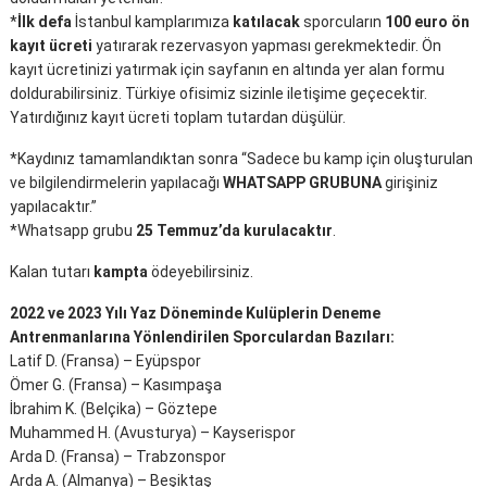
*
İlk defa
İstanbul kamplarımıza
katılacak
sporcuların
100 euro ön
kayıt ücreti
yatırarak rezervasyon yapması gerekmektedir. Ön
kayıt ücretinizi yatırmak için sayfanın en altında yer alan formu
doldurabilirsiniz. Türkiye ofisimiz sizinle iletişime geçecektir.
Yatırdığınız kayıt ücreti toplam tutardan düşülür.
*Kaydınız tamamlandıktan sonra “Sadece bu kamp için oluşturulan
ve bilgilendirmelerin yapılacağı
WHATSAPP GRUBUNA
girişiniz
yapılacaktır.”
*Whatsapp grubu
25 Temmuz’da kurulacaktır
.
Kalan tutarı
kampta
ödeyebilirsiniz.
2022 ve 2023 Yılı Yaz Döneminde Kulüplerin Deneme
Antrenmanlarına Yönlendirilen Sporculardan Bazıları:
Latif D. (Fransa) – Eyüpspor
Ömer G. (Fransa) – Kasımpaşa
İbrahim K. (Belçika) – Göztepe
Muhammed H. (Avusturya) – Kayserispor
Arda D. (Fransa) – Trabzonspor
Arda A. (Almanya) – Beşiktaş