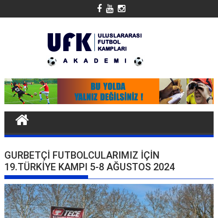
Skip
to
content
GURBETÇI FUTBOLCULARIMIZ IÇIN
19.TÜRKIYE KAMPI 5-8 AĞUSTOS 2024