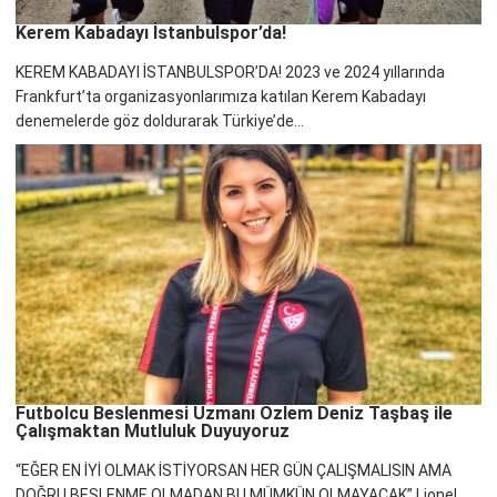
Kerem Kabadayı İstanbulspor’da!
KEREM KABADAYI İSTANBULSPOR’DA! 2023 ve 2024 yıllarında
Frankfurt’ta organizasyonlarımıza katılan Kerem Kabadayı
denemelerde göz doldurarak Türkiye’de...
Futbolcu Beslenmesi Uzmanı Özlem Deniz Taşbaş ile
Çalışmaktan Mutluluk Duyuyoruz
“EĞER EN İYİ OLMAK İSTİYORSAN HER GÜN ÇALIŞMALISIN AMA
DOĞRU BESLENME OLMADAN BU MÜMKÜN OLMAYACAK” Lionel...