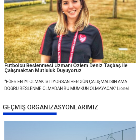
Futbolcu Beslenmesi Uzmanı Özlem Deniz Taşbaş ile
Çalışmaktan Mutluluk Duyuyoruz
“EĞER EN İYİ OLMAK İSTİYORSAN HER GÜN ÇALIŞMALISIN AMA
DOĞRU BESLENME OLMADAN BU MÜMKÜN OLMAYACAK” Lionel...
GEÇMİŞ ORGANİZASYONLARIMIZ