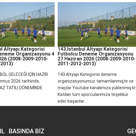
l Altyapı Kategorisi
143.İstanbul Altyapı Kategorisi
Deneme Organizasyonu 4
Futbolcu Deneme Organizasyonu
26 (2008-2009-2010-
27 Haziran 2026 (2008-2009-2010-
-2013)
2011-2012-2013)
BOL GELECEĞİ İÇİN HAZIR
143.Altyapı Kategorisi deneme
muz 2026 tarihinde,
organizasyonumuz tamamlanmıştır ve
AZ TATİLİ DÖNEMİNDE
maçlar Youtube kanalımıza yüklenmiştir
Katılan tüm sporcularımıza teşekkür
eder başarılar...
IL
BASINDA BİZ
GE