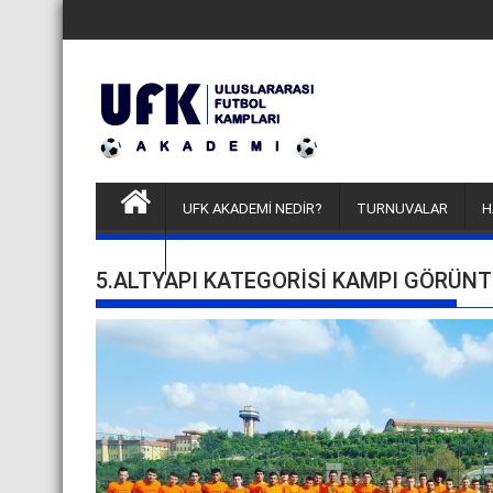
Skip
to
content
UFK AKADEMİ NEDİR?
TURNUVALAR
H
FUTBOLCU DENEME KAMPLARI
5.ALTYAPI KATEGORISI KAMPI GÖRÜNT