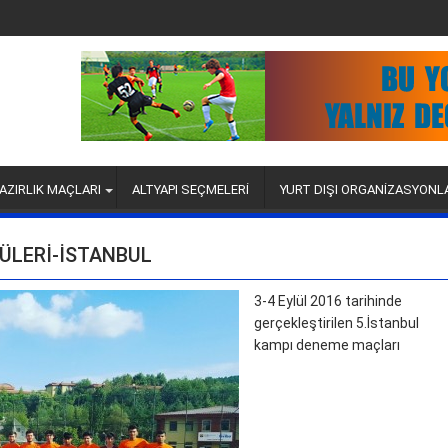
AZIRLIK MAÇLARI
ALTYAPI SEÇMELERİ
YURT DIŞI ORGANİZASYONL
ÜLERI-İSTANBUL
3-4 Eylül 2016 tarihinde
gerçekleştirilen 5.İstanbul
kampı deneme maçları