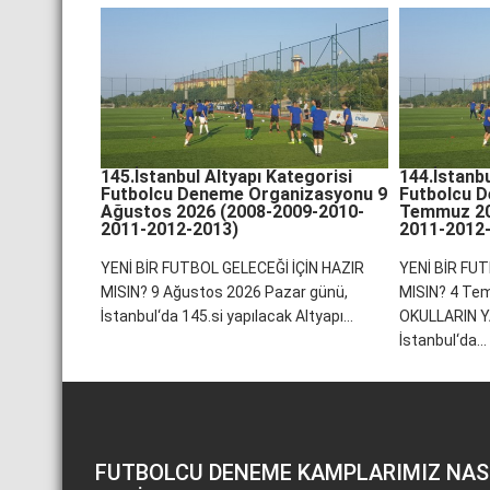
145.İstanbul Altyapı Kategorisi
144.İstanbu
Futbolcu Deneme Organizasyonu 9
Futbolcu 
Ağustos 2026 (2008-2009-2010-
Temmuz 20
2011-2012-2013)
2011-2012
YENİ BİR FUTBOL GELECEĞİ İÇİN HAZIR
YENİ BİR FUT
MISIN? 9 Ağustos 2026 Pazar günü,
MISIN? 4 Tem
İstanbul‘da 145.si yapılacak Altyapı...
OKULLARIN Y
İstanbul‘da...
FUTBOLCU DENEME KAMPLARIMIZ NAS