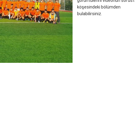
görüntülerini videonun sol üst
köşesindeki bölümden
bulabilirsiniz.