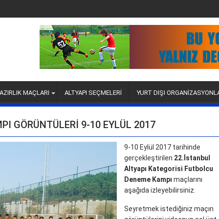
AZIRLIK MAÇLARI
ALTYAPI SEÇMELERİ
YURT DIŞI ORGANİZASYONL
PI GÖRÜNTÜLERI 9-10 EYLÜL 2017
9-10 Eylül 2017 tarihinde
gerçekleştirilen
22.İstanbul
Altyapı Kategorisi Futbolcu
Deneme Kampı
maçlarını
aşağıda izleyebilirsiniz.
Seyretmek istediğiniz maçın