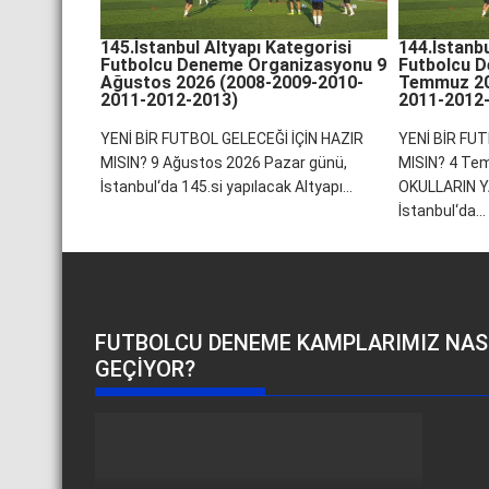
145.İstanbul Altyapı Kategorisi
144.İstanbu
Futbolcu Deneme Organizasyonu 9
Futbolcu 
Ağustos 2026 (2008-2009-2010-
Temmuz 20
2011-2012-2013)
2011-2012
YENİ BİR FUTBOL GELECEĞİ İÇİN HAZIR
YENİ BİR FUT
MISIN? 9 Ağustos 2026 Pazar günü,
MISIN? 4 Tem
İstanbul‘da 145.si yapılacak Altyapı...
OKULLARIN Y
İstanbul‘da...
FUTBOLCU DENEME KAMPLARIMIZ NAS
GEÇIYOR?