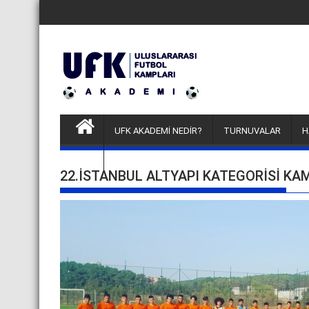
Skip
to
content
UFK AKADEMİ NEDİR?
TURNUVALAR
H
FUTBOLCU DENEME KAMPLARI
22.İSTANBUL ALTYAPI KATEGORISI KAM