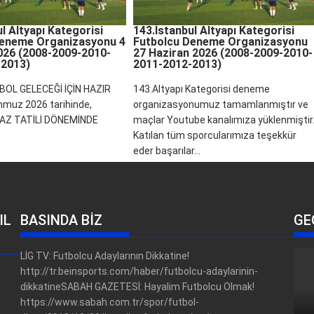
l Altyapı Kategorisi
143.İstanbul Altyapı Kategorisi
Deneme Organizasyonu 4
Futbolcu Deneme Organizasyonu
26 (2008-2009-2010-
27 Haziran 2026 (2008-2009-2010-
-2013)
2011-2012-2013)
BOL GELECEĞİ İÇİN HAZIR
143.Altyapı Kategorisi deneme
muz 2026 tarihinde,
organizasyonumuz tamamlanmıştır ve
AZ TATİLİ DÖNEMİNDE
maçlar Youtube kanalımıza yüklenmiştir
Katılan tüm sporcularımıza teşekkür
eder başarılar...
IL
BASINDA BİZ
GE
LİG TV: Futbolcu Adaylarının Dikkatine!
http://tr.beinsports.com/haber/futbolcu-adaylarinin-
dikkatineSABAH GAZETESİ: Hayalim Futbolcu Olmak!
https://www.sabah.com.tr/spor/futbol-