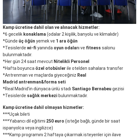
Kamp ücretine dahil olan ve alınacak hizmetler:
*6 gecelik
konaklama
(odalar 2 kişilik, banyolu ve klimalıdır)
*Günde
üç öğün
yemek ve
1 ara öğün
*Tesislerde
wi-fi
yanında
oyun odaları
ve
fitness
salonu
bulunmaktadır.
*Her gün 24 saat mevcut
Nitelikli Personel
*Hafta boyunca
özel otobüsler
ile otelden sahalara transfer
*Antrenman ve maçlarda giyeceğiniz
Real
Madrid
antrenman&forma seti
*Real Madrid’in dünyaca ünlü stadı
Santiago Bernabeu
gezisi
*Tesislerde
sağlık merkezi
bulunmaktadır.
Kamp ücretine dahil olmayan hizmetler:
***Uçak bileti
***Yabancı dil eğitimi
250 euro
(isteğe bağlı, günde bir saat
ispanyolca veya ingilizce)
***Kamp programını 2 haftaya çıkarmak isteyenler için ilave