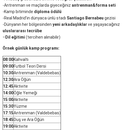
-Antrenman ve maçlarda giyeceğiniz
antrenman&forma seti
-Kamp bitiminde
diploma ödülü
-Real Madrid’in dünyaca ünlü stadı
Santiago Bernabeu
gezisi
-Dünyanın her bölgesinden
yeni arkadaşlıklar
ve yaşayacağınız
uluslararası tecrübe
–
Dil eğitimi
(tercihen alınabilir)
Örnek günlük kamp programı:
08:00
Kahvaltı
09:00
Futbol Teori Dersi
10:30
Antrenman (Valdebebas)
12:30
Ara Öğün
12:45
Aktivite
14:00
Öğle Yemeği
15:00
Aktivite
15:30
Yüzme
17:15
Antrenman (Valdebebas)
18:45
Duş ve Ara Öğün
19:00
Aktivite