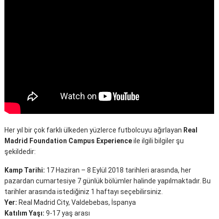
Her yıl bir çok farklı ülkeden yüzlerce futbolcuyu ağırlayan
Real
Madrid Foundation Campus Experience
ile ilgili bilgiler şu
şekildedir:
Kamp Tarihi:
17 Haziran – 8 Eylül 2018 tarihleri arasında, her
pazardan cumartesiye 7 günlük bölümler halinde yapılmaktadır. Bu
tarihler arasında istediğiniz 1 haftayı seçebilirsiniz.
Yer:
Real Madrid City, Valdebebas, İspanya
Katılım Yaşı:
9-17 yaş arası