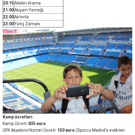
20:15
Aileleri Arama
21:00
Akşam Yemeği
22:00
Aktivite
23:00
Yatış Zamanı
Kamp ücretleri:
Kamp Ücreti:
835 euro
UFK Akademi Hizmet Ücreti:
150 euro
(Sporcu Madrid’e indikten