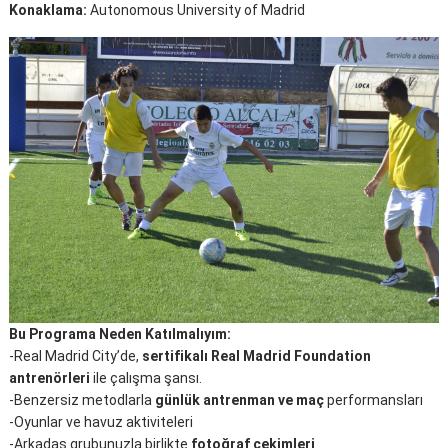
Konaklama:
Autonomous University of Madrid
Bu Programa Neden Katılmalıyım:
-Real Madrid City’de,
sertifikalı Real Madrid Foundation
antrenörleri
ile çalışma şansı.
-Benzersiz metodlarla
günlük antrenman ve maç
performansları
-Oyunlar ve havuz aktiviteleri
-Arkadaş grubunuzla birlikte
fotoğraf çekimleri