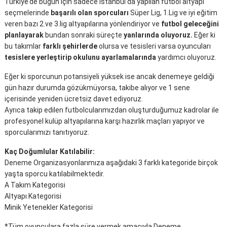
Türkiye’de bugün için sadece İstanbul’da yapılan futbol altyapı
seçmelerinde
başarılı olan sporcuları
Süper Lig, 1.Lig ve iyi eğitim
veren bazı 2.ve 3.lig altyapılarına yönlendiriyor ve
futbol geleceğini
planlayarak
bundan sonraki süreçte
yanlarında oluyoruz.
Eğer ki
bu takımlar
farklı şehirlerde
olursa ve tesisleri varsa oyuncuları
tesislere yerleştirip okulunu ayarlamalarında
yardımcı oluyoruz.
Eğer ki sporcunun potansiyeli yüksek ise ancak denemeye geldiği
gün hazır durumda gözükmüyorsa, takibe alıyor ve 1 sene
içerisinde yeniden ücretsiz davet ediyoruz.
Ayrıca takip edilen futbolcularımızdan oluşturduğumuz kadrolar ile
profesyonel kulüp altyapılarına karşı hazırlık maçları yapıyor ve
sporcularımızı tanıtıyoruz.
Kaç Doğumlular Katılabilir:
Deneme Organizasyonlarımıza aşağıdaki 3 farklı kategoride birçok
yaşta sporcu katılabilmektedir.
A Takım Kategorisi
Altyapı Kategorisi
Minik Yetenekler Kategorisi
*Tüm oyunculara fazla süre vermek amacıyla Deneme