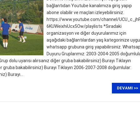
bağlantıdan Youtube kanalımıza giriş yapıp
abone olabilir ve maçları izleyebilirsiniz.
https://www.youtube.com/channel/UCU_c_jh
6KUWeixhiUcx5Ow/playlists *Sıradaki
organizasyon ve diğer duyurularımız için
aşağıdaki bağlantılardan yaş kategorinize uyg
whatsapp grubuna giriş yapabilirsiniz. Whatsa
Duyuru Gruplarımız: 2003-2004-2005 doğumlul
up dolu uyarısı alırsanız diğer gruba bakabilirsiniz) Burayı Tıklayın
er gruba bakabilirsiniz) Burayı Tıklayın 2006-2007-2008 doğumlular:
iniz) Burayı…
DEVAMI >>