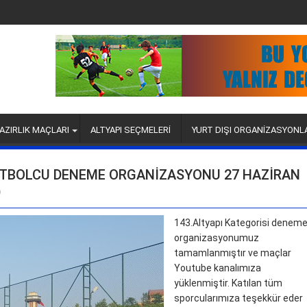
AZIRLIK MAÇLARI
ALTYAPI SEÇMELERİ
YURT DIŞI ORGANİZASYONL
FUTBOLCU DENEME ORGANIZASYONU 27 HAZIRAN
)
143.Altyapı Kategorisi denem
organizasyonumuz
tamamlanmıştır ve maçlar
Youtube kanalımıza
yüklenmiştir. Katılan tüm
sporcularımıza teşekkür eder