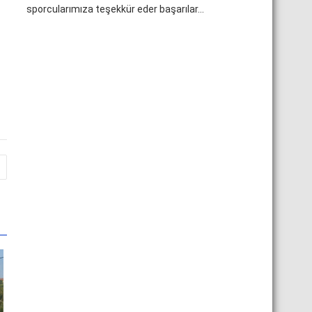
sporcularımıza teşekkür eder başarılar...
n
n