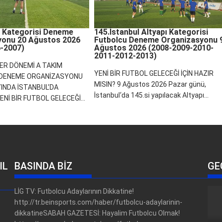
 Kategorisi Deneme
145.İstanbul Altyapı Kategorisi
yonu 20 Ağustos 2026
Futbolcu Deneme Organizasyonu 
-2007)
Ağustos 2026 (2008-2009-2010-
2011-2012-2013)
ER DÖNEMİ A TAKIM
YENİ BİR FUTBOL GELECEĞİ İÇİN HAZIR
 DENEME ORGANİZASYONU
MISIN? 9 Ağustos 2026 Pazar günü,
INDA İSTANBUL’DA
İstanbul‘da 145.si yapılacak Altyapı...
Nİ BİR FUTBOL GELECEĞİ...
IL
BASINDA BİZ
GE
LİG TV: Futbolcu Adaylarının Dikkatine!
http://tr.beinsports.com/haber/futbolcu-adaylarinin-
dikkatineSABAH GAZETESİ: Hayalim Futbolcu Olmak!