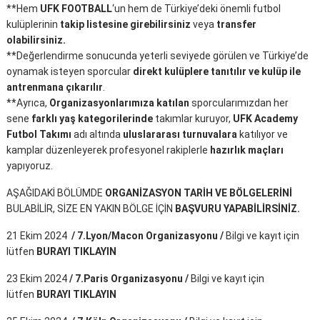
**Hem
UFK FOOTBALL
‘un hem de Türkiye’deki önemli futbol
kulüplerinin
takip listesine girebilirsiniz
veya
transfer
olabilirsiniz.
**Değerlendirme sonucunda yeterli seviyede görülen ve Türkiye’de
oynamak isteyen sporcular
direkt kulüplere tanıtılır ve kulüp ile
antrenmana çıkarılır
.
**Ayrıca,
Organizasyonlarımıza katılan
sporcularımızdan her
sene
farklı yaş kategorilerinde
takımlar kuruyor,
UFK Academy
Futbol Takımı
adı altında
uluslararası turnuvalara
katılıyor ve
kamplar düzenleyerek profesyonel rakiplerle
hazırlık maçları
yapıyoruz.
AŞAĞIDAKİ BÖLÜMDE
ORGANİZASYON TARİH VE BÖLGELERİNİ
BULABİLİR, SİZE EN YAKIN BÖLGE İÇİN
BAŞVURU YAPABİLİRSİNİZ.
21 Ekim 2024
/ 7.Lyon/Macon Organizasyonu /
Bilgi ve kayıt için
lütfen
BURAYI TIKLAYIN
23 Ekim 2024
/ 7.Paris Organizasyonu /
Bilgi ve kayıt için
lütfen
BURAYI TIKLAYIN