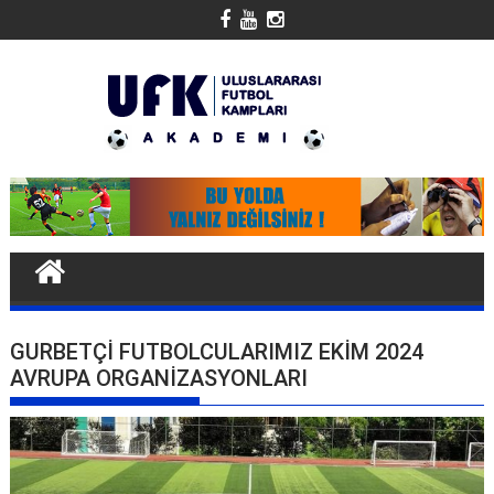
Skip
to
content
GURBETÇI FUTBOLCULARIMIZ EKIM 2024
AVRUPA ORGANIZASYONLARI