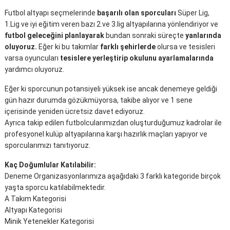
Futbol altyapı seçmelerinde
başarılı olan sporcuları
Süper Lig,
1.Lig ve iyi eğitim veren bazı 2.ve 3.lig altyapılarına yönlendiriyor ve
futbol geleceğini planlayarak
bundan sonraki süreçte
yanlarında
oluyoruz.
Eğer ki bu takımlar
farklı şehirlerde
olursa ve tesisleri
varsa oyuncuları
tesislere yerleştirip okulunu ayarlamalarında
yardımcı oluyoruz.
Eğer ki sporcunun potansiyeli yüksek ise ancak denemeye geldiği
gün hazır durumda gözükmüyorsa, takibe alıyor ve 1 sene
içerisinde yeniden ücretsiz davet ediyoruz.
Ayrıca takip edilen futbolcularımızdan oluşturduğumuz kadrolar ile
profesyonel kulüp altyapılarına karşı hazırlık maçları yapıyor ve
sporcularımızı tanıtıyoruz.
Kaç Doğumlular Katılabilir:
Deneme Organizasyonlarımıza aşağıdaki 3 farklı kategoride birçok
yaşta sporcu katılabilmektedir.
A Takım Kategorisi
Altyapı Kategorisi
Minik Yetenekler Kategorisi