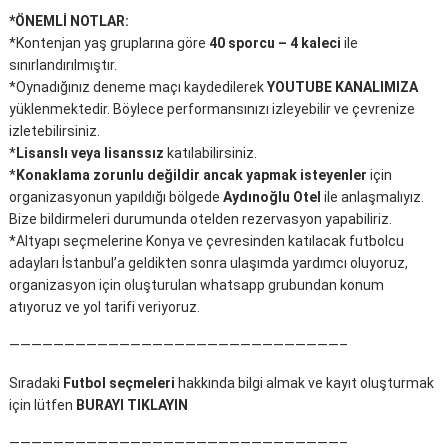
*ÖNEMLİ NOTLAR:
*Kontenjan yaş gruplarına göre
40 sporcu – 4 kaleci
ile
sınırlandırılmıştır.
*Oynadığınız deneme maçı kaydedilerek
YOUTUBE KANALIMIZA
yüklenmektedir. Böylece performansınızı izleyebilir ve çevrenize
izletebilirsiniz.
*
Lisanslı veya lisanssız
katılabilirsiniz.
*
Konaklama zorunlu değildir ancak yapmak isteyenler
için
organizasyonun yapıldığı bölgede
Aydınoğlu Otel
ile anlaşmalıyız.
Bize bildirmeleri durumunda otelden rezervasyon yapabiliriz.
*Altyapı seçmelerine Konya ve çevresinden katılacak futbolcu
adayları İstanbul’a geldikten sonra ulaşımda yardımcı oluyoruz,
organizasyon için oluşturulan whatsapp grubundan konum
atıyoruz ve yol tarifi veriyoruz.
——————————————————————————————–
Sıradaki
Futbol seçmeleri
hakkında bilgi almak ve kayıt oluşturmak
için lütfen
BURAYI TIKLAYIN
——————————————————————————————–