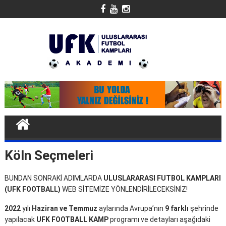
Skip
to
content
Köln Seçmeleri
BUNDAN SONRAKİ ADIMLARDA
ULUSLARARASI FUTBOL KAMPLARI
(UFK FOOTBALL)
WEB SİTEMİZE YÖNLENDİRİLECEKSİNİZ!
2022
yılı
Haziran ve Temmuz
aylarında Avrupa’nın
9 farklı
şehrinde
yapılacak
UFK FOOTBALL KAMP
programı ve detayları aşağıdaki