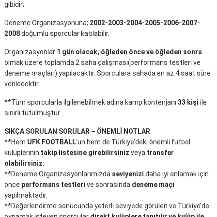
gibidir;
Deneme Organizasyonuna;
2002-2003-2004-2005-2006-2007-
2008
doğumlu sporcular katılabilir.
Organizasyonlar
1 gün olacak, öğleden önce ve öğleden sonra
olmak üzere toplamda 2 saha çalışması(performans testleri ve
deneme maçları) yapılacaktır. Sporculara sahada en az 4 saat süre
verilecektir.
**Tüm sporcularla ilgilenebilmek adına kamp kontenjanı
33 kişi
ile
sınırlı tutulmuştur.
SIKÇA SORULAN SORULAR – ÖNEMLİ NOTLAR
**Hem
UFK FOOTBALL
‘un hem de Türkiye’deki önemli futbol
kulüplerinin
takip listesine girebilirsiniz
veya
transfer
olabilirsiniz.
**Deneme Organizasyonlarımızda
seviyenizi
daha iyi anlamak için
önce
performans testleri
ve sonrasında
deneme maçı
yapılmaktadır.
**Değerlendirme sonucunda yeterli seviyede görülen ve Türkiye’de
oynamak isteyen sporcular
direkt kulüplere tanıtılır ve kulüp ile