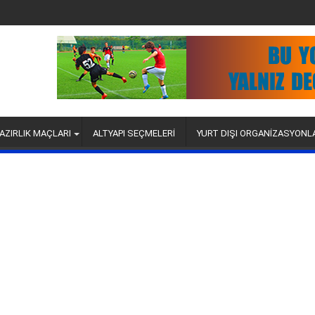
AZIRLIK MAÇLARI
ALTYAPI SEÇMELERİ
YURT DIŞI ORGANİZASYONL