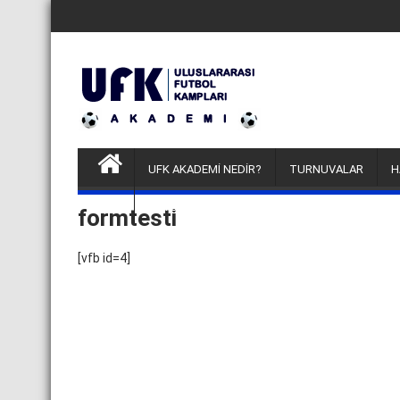
Skip
to
content
UFK AKADEMİ NEDİR?
TURNUVALAR
H
FUTBOLCU DENEME KAMPLARI
formtesti
[vfb id=4]