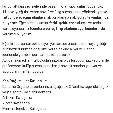
Futbol altyapı seçmelerinde
başarılı olan sporcuları
Süper Lig,
1.Lig ve iyi eğitim veren bazı 2.ve 3.lig altyapılarına yönlendiriyor ve
futbol geleceğini planlayarak
bundan sonraki süreçte
yanlarında
oluyoruz.
Eğer ki bu takımlar
farklı şehirlerde
olursa ve tesisleri
varsa oyuncuları
tesislere yerleştirip okulunu ayarlamalarında
yardımcı oluyoruz.
Eğer ki sporcunun potansiyeli yüksek ise ancak denemeye geldiği
gün hazır durumda gözükmüyorsa, takibe alıyor ve 1 sene
içerisinde yeniden ücretsiz davet ediyoruz.
Ayrıca takip edilen futbolcularımızdan oluşturduğumuz kadrolar ile
profesyonel kulüp altyapılarına karşı hazırlık maçları yapıyor ve
sporcularımızı tanıtıyoruz.
Kaç Doğumlular Katılabilir:
Deneme Organizasyonlarımıza aşağıdaki 3 farklı kategoride birçok
yaşta sporcu katılabilmektedir.
A Takım Kategorisi
Altyapı Kategorisi
Minik Yetenekler Kategorisi