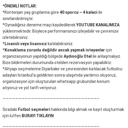
*ÖNEMLİ NOTLAR:
*Kontenjan yaş gruplarına göre
40 sporcu – 4 kaleci
ile
sınırlandırılmıştır.
*Oynadığınız deneme maçı kaydedilerek
YOUTUBE KANALIMIZA
yüklenmektedir. Böylece performansınızı izleyebilir ve çevrenize
izletebilirsiniz.
*
Lisanslı veya lisanssız
katılabilirsiniz.
*
Konaklama zorunlu değildir ancak yapmak isteyenler
için
organizasyonun yapıldığı bölgede
Aydınoğlu Otel
ile anlaşmalıyız.
Bize bildirmeleri durumunda otelden rezervasyon yapabiliriz.
*Altyapı seçmelerine Diyarbakır ve çevresinden katılacak futbolcu
adayları İstanbul’a geldikten sonra ulaşımda yardımcı oluyoruz,
organizasyon için oluşturulan whatsapp grubundan konum
atıyoruz ve yol tarifi veriyoruz.
——————————————————————————————–
Sıradaki
Futbol seçmeleri
hakkında bilgi almak ve kayıt oluşturmak
için lütfen
BURAYI TIKLAYIN
——————————————————————————————–