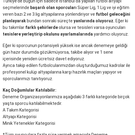
Türkiye’de bugün için sadece İstanbul’da yapılan futbol altyapı
seçmelerinde
başarılı olan sporcuları
Süper Lig, 1.Lig ve iyi eğitim
veren bazı 2.ve 3.lig altyapılarına yönlendiriyor ve
futbol geleceğini
planlayarak
bundan sonraki süreçte
yanlarında oluyoruz.
Eğer ki
bu takımlar
farklı şehirlerde
olursa ve tesisleri varsa oyuncuları
tesislere yerleştirip okulunu ayarlamalarında
yardımcı oluyoruz.
Eğer ki sporcunun potansiyeli yüksek ise ancak denemeye geldiği
gün hazır durumda gözükmüyorsa, takibe alıyor ve 1 sene
içerisinde yeniden ücretsiz davet ediyoruz.
Ayrıca takip edilen futbolcularımızdan oluşturduğumuz kadrolar ile
profesyonel kulüp altyapılarına karşı hazırlık maçları yapıyor ve
sporcularımızı tanıtıyoruz.
Kaç Doğumlular Katılabilir:
Deneme Organizasyonlarımıza aşağıdaki 3 farklı kategoride birçok
yaşta sporcu katılabilmektedir.
A Takım Kategorisi
Altyapı Kategorisi
Minik Yetenekler Kategorisi
*Tüm oyunculara fazla süre vermek amacıyla Deneme